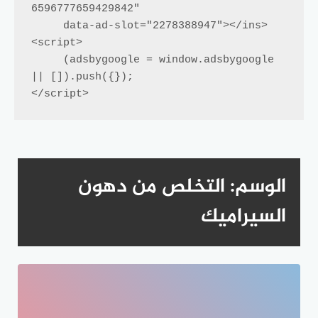
6596777659429842"

     data-ad-slot="2278388947"></ins>

<script>

     (adsbygoogle = window.adsbygoogle 
|| []).push({});

</script>
الوسم:
التخلص من دهون
السيراميك