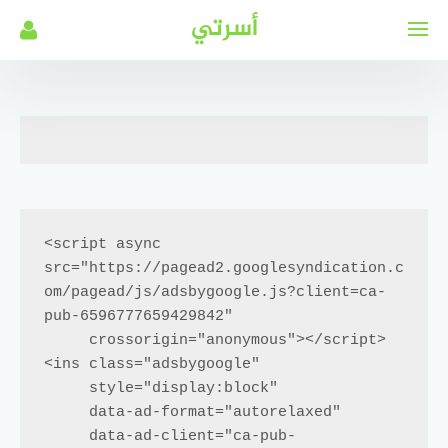
لتجاوز
أسرتي
لى
لمحتوى
<script async 
src="https://pagead2.googlesyndication.c
om/pagead/js/adsbygoogle.js?client=ca-
pub-6596777659429842"

     crossorigin="anonymous"></script>

<ins class="adsbygoogle"

     style="display:block"

     data-ad-format="autorelaxed"

     data-ad-client="ca-pub-