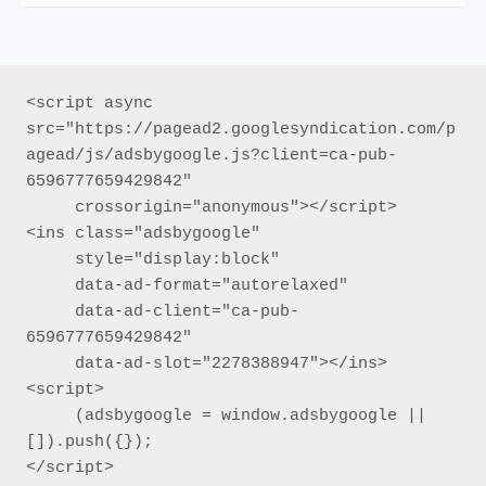
<script async 
src="https://pagead2.googlesyndication.com/p
agead/js/adsbygoogle.js?client=ca-pub-
6596777659429842"

     crossorigin="anonymous"></script>

<ins class="adsbygoogle"

     style="display:block"

     data-ad-format="autorelaxed"

     data-ad-client="ca-pub-
6596777659429842"

     data-ad-slot="2278388947"></ins>

<script>

     (adsbygoogle = window.adsbygoogle || 
[]).push({});

</script>