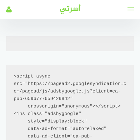
لتجاوز
أسرتي
لى
لمحتوى
<script async 
src="https://pagead2.googlesyndication.c
om/pagead/js/adsbygoogle.js?client=ca-
pub-6596777659429842"

     crossorigin="anonymous"></script>

<ins class="adsbygoogle"

     style="display:block"

     data-ad-format="autorelaxed"

     data-ad-client="ca-pub-