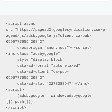
<script async 
src="https://pagead2.googlesyndication.com/p
agead/js/adsbygoogle.js?client=ca-pub-
6596777659429842"

     crossorigin="anonymous"></script>

<ins class="adsbygoogle"

     style="display:block"

     data-ad-format="autorelaxed"

     data-ad-client="ca-pub-
6596777659429842"

     data-ad-slot="2278388947"></ins>

<script>

     (adsbygoogle = window.adsbygoogle || 
[]).push({});

</script>