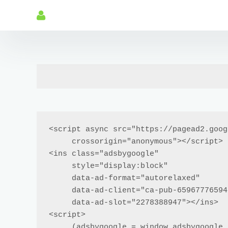
<script async src="https://pagead2.goog
     crossorigin="anonymous"></script>

<ins class="adsbygoogle"

     style="display:block"

     data-ad-format="autorelaxed"

     data-ad-client="ca-pub-6596777659429842"

     data-ad-slot="2278388947"></ins>

<script>

     (adsbygoogle = window.adsbygoogle || []).push({});
