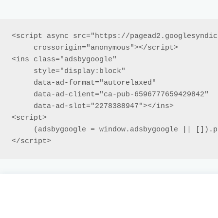
<script async src="https://pagead2.googlesyndic
     crossorigin="anonymous"></script>

<ins class="adsbygoogle"

     style="display:block"

     data-ad-format="autorelaxed"

     data-ad-client="ca-pub-6596777659429842"

     data-ad-slot="2278388947"></ins>

<script>

     (adsbygoogle = window.adsbygoogle || []).push({});

</script>