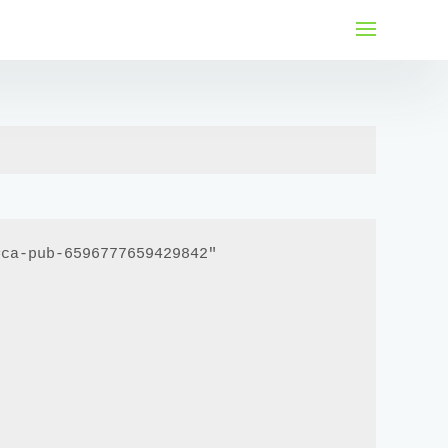
لتجاوز
لى
لمحتوى
ca-pub-6596777659429842"
