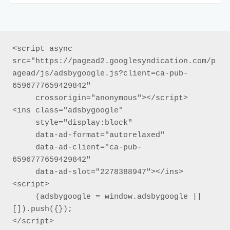
<script async 
src="https://pagead2.googlesyndication.com/p
agead/js/adsbygoogle.js?client=ca-pub-
6596777659429842"

     crossorigin="anonymous"></script>

<ins class="adsbygoogle"

     style="display:block"

     data-ad-format="autorelaxed"

     data-ad-client="ca-pub-
6596777659429842"

     data-ad-slot="2278388947"></ins>

<script>

     (adsbygoogle = window.adsbygoogle || 
[]).push({});

</script>