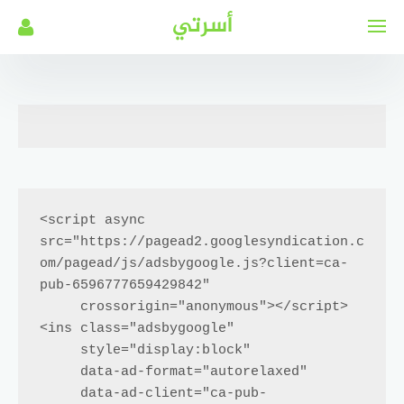
لتجاوز
أسرتي
لى
لمحتوى
<script async 
src="https://pagead2.googlesyndication.c
om/pagead/js/adsbygoogle.js?client=ca-
pub-6596777659429842"

     crossorigin="anonymous"></script>

<ins class="adsbygoogle"

     style="display:block"

     data-ad-format="autorelaxed"

     data-ad-client="ca-pub-