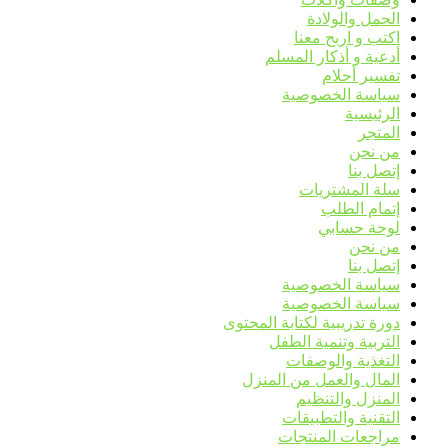
الحمل والولادة
اكتب و اربح معنا
أدعية و أذكار المسلم
تفسير أحلام
سياسة الخصوصية
الرئيسية
المتجر
من نحن
إتصل بنا
سلة المشتريات
إتمام الطلب
لوحة حسابي
من نحن
إتصل بنا
سياسة الخصوصية
سياسة الخصوصية
دورة تدريبية لكتابة المحتوى
التربية وتنمية الطفل
التغذية والوصفات
المال والعمل من المنزل
المنزل والتنظيم
التقنية والتطبيقات
مراجعات المنتجات