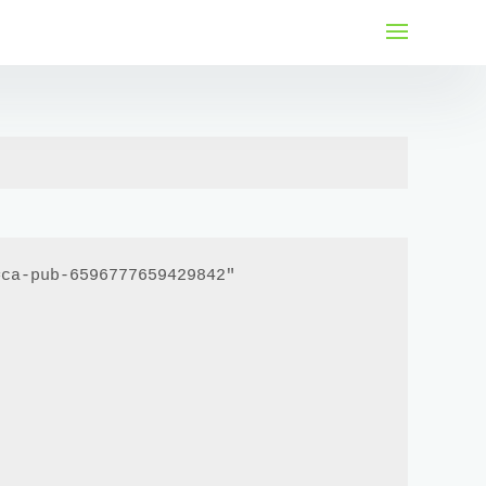
لتجاوز
لى
لمحتوى
ca-pub-6596777659429842"
