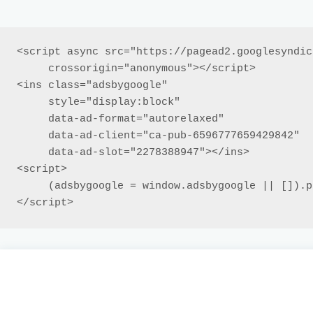
<script async src="https://pagead2.googlesyndic
     crossorigin="anonymous"></script>

<ins class="adsbygoogle"

     style="display:block"

     data-ad-format="autorelaxed"

     data-ad-client="ca-pub-6596777659429842"

     data-ad-slot="2278388947"></ins>

<script>

     (adsbygoogle = window.adsbygoogle || []).push({});

</script>