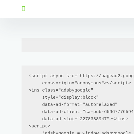
<script async src="https://pagead2.goog
     crossorigin="anonymous"></script>

<ins class="adsbygoogle"

     style="display:block"

     data-ad-format="autorelaxed"

     data-ad-client="ca-pub-6596777659429842"

     data-ad-slot="2278388947"></ins>

<script>

     (adsbygoogle = window.adsbygoogle || []).push({});
