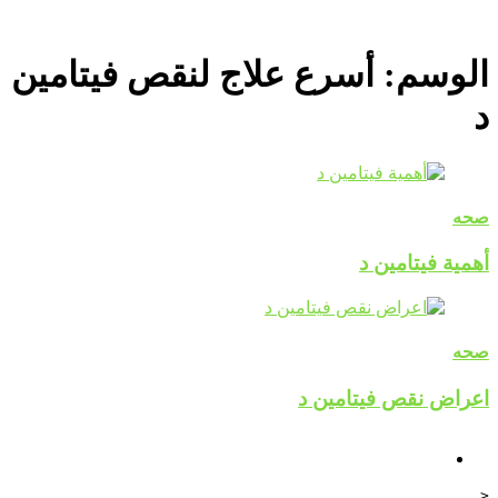
الوسم:
أسرع علاج لنقص فيتامين
د
صحه
أهمية فيتامين د
صحه
اعراض نقص فيتامين د
<