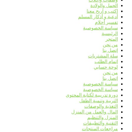
الحمل والولادة
اكتب و اربح معنا
أدعية و أذكار المسلم
تفسير أحلام
سياسة الخصوصية
الرئيسية
المتجر
من نحن
إتصل بنا
سلة المشتريات
إتمام الطلب
لوحة حسابي
من نحن
إتصل بنا
سياسة الخصوصية
سياسة الخصوصية
دورة تدريبية لكتابة المحتوى
التربية وتنمية الطفل
التغذية والوصفات
المال والعمل من المنزل
المنزل والتنظيم
التقنية والتطبيقات
مراجعات المنتجات